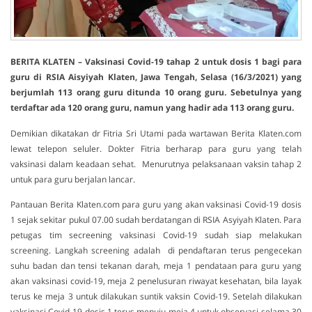
BERITA KLATEN – Vaksinasi Covid-19 tahap 2 untuk dosis
1 bagi para
guru di RSIA Aisyiyah Klaten, Jawa Tengah, Selasa (16/3/2021) yang
berjumlah 113 orang guru ditunda 10 orang guru. Sebetulnya yang
terdaftar ada 120 orang guru, namun yang hadir ada 113 orang guru.
Demikian dikatakan dr Fitria Sri Utami pada wartawan Berita Klaten.com
lewat telepon seluler. Dokter Fitria berharap para guru yang telah
vaksinasi dalam keadaan sehat. Menurutnya pelaksanaan vaksin tahap 2
untuk para guru berjalan lancar.
Pantauan Berita Klaten.com para guru yang akan vaksinasi Covid-19 dosis
1 sejak sekitar pukul 07.00 sudah berdatangan di RSIA Asyiyah Klaten. Para
petugas tim secreening vaksinasi Covid-19 sudah siap melakukan
screening. Langkah screening adalah di pendaftaran terus pengecekan
suhu badan dan tensi tekanan darah, meja 1 pendataan para guru yang
akan vaksinasi covid-19, meja 2 penelusuran riwayat kesehatan, bila layak
terus ke meja 3 untuk dilakukan suntik vaksin Covid-19. Setelah dilakukan
vaksinasi Covid-19 dosis 1 terus menuju meja 4 untuk observasi selama 30