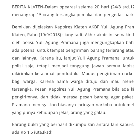
BERITA KLATEN-Dalam opearasi selama 20 hari (24/8 s/d.12
menangkap 15 orang tersangka pemakai dan pengedar nark
Demikian dijelaskan Kapolres Klaten AKBP Yuli Agung Pram
Klaten, Rabu (19/9/2018) siang tadi. Akhir-akhir ini sema
oleh polisi. Yuli Agung Pramana juga mengungkapkan ba
ada potensi untuk tempat pengiriman barang terlarang atau
dan lainnya. Karena itu, lanjut Yuli Agung Pramana, un
polisi saja, tetapi menjadi tanggung jawab semua lapi
dikirimkan ke alamat penduduk. Modus pengiriman narko
bagi warga. Karena nama warga dituju dan mau mener
tersangka. Pesan Kapolres Yuli Agung Pramana bila ada k
pengirimnya, dan tidak merasa pesan barang agar paket i
Pramana menegaskan biasanya jaringan narkoba untuk me
yang punya kehidupan jelas, orang yang galau.
Barang bukti yang berhasil dikumpulkan antara lain sabu-sa
ada Rp 1,5 juta.(ksd)