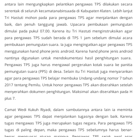
antara lain mengungkapkan pelantikan pengawas TPS dilakukan secara
serentak di seluruh kecamatanabinsaada di Kabupaten Klaten. Lebih lanjut
Tri Hastuti mohon pada para pengawas TPS agar menjalankan dengan
baik, dan penuh tanggung jawab. Upacara pembukaan pemungutan
dimulai pada pukul 07.00. Karena itu Tri Hastuti menginstruksikan agar
para pengawas TPS sudah berada di TPS 1 jam sebelum dimulai acara
pembukaan pemungutan suara. Ia juga mengingatkan agar pengawas TPS
menggunakan hand phone jenis android. Karena hand phone jenis android
nantinya digunakan untuk mendokumentasi hasil penghitungan suara.
Pengawas TPS juga harus mengawal pergerakan kotak suara ke panitia
pemungutan suara (PPS) di desa. Selain itu Tri Hastuti juga menyarankan
agar para pengawas TPS belajar membuka Undang-undang nomor 7 tahun
2017 tentang Pemilu. Untuk honor pengawas TPS akan diserahkan setelah
menyerahkan dokumen penghitungan. Maksimal akan diserahkan pada H
plus 7.
Camat Wedi Kukuh Riyadi, dalam sambutannya antara lain ia meminta
agar pengawas TPS dapat menjalankan tugasnya dengan baik. Karena
tugas mengawas TPS juga merupakan tugas negara. Para pengawas TPS
tugas di paling depan, maka pengawas TPS sebelumnya harus benar-
benar menguasai aturan mainnya. Pengawas TPS sejak awal agar