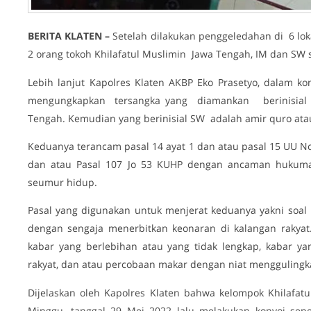
BERITA KLATEN –
Setelah dilakukan penggeledahan di 6 lok
2 orang tokoh Khilafatul Muslimin Jawa Tengah, IM dan SW s
Lebih lanjut Kapolres Klaten AKBP Eko Prasetyo, dalam kon
mengungkapkan tersangka yang diamankan berinisial 
Tengah. Kemudian yang berinisial SW adalah amir quro atau
Keduanya terancam pasal 14 ayat 1 dan atau pasal 15 UU 
dan atau Pasal 107 Jo 53 KUHP dengan ancaman hukuma
seumur hidup.
Pasal yang digunakan untuk menjerat keduanya yakni soa
dengan sengaja menerbitkan keonaran di kalangan rakyat.
kabar yang berlebihan atau yang tidak lengkap, kabar y
rakyat, dan atau percobaan makar dengan niat menggulingk
Dijelaskan oleh Kapolres Klaten bahwa kelompok Khilafatu
Minggu, tanggal 29 Mei 2022 lalu melakukan konvoi sep