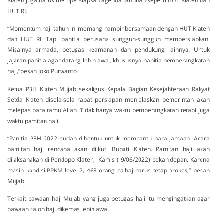
Klaten juga harus mempersiapkan agenda tahunan seperti HUT Klaten dan
HUT RI.
“Momentum haji tahun ini memang hampir bersamaan dengan HUT Klaten
dan HUT RI. Tapi panitia berusaha sungguh-sungguh mempersiapkan.
Misalnya armada, petugas keamanan dan pendukung lainnya. Untuk
jajaran panitia agar datang lebih awal, khususnya panitia pemberangkatan
haji,”pesan Joko Purwanto.
Ketua P3H Klaten Mujab sekaligus Kepala Bagian Kesejahteraan Rakyat
Setda Klaten disela-sela rapat persiapan menjelaskan pemerintah akan
melepas para tamu Allah. Tidak hanya waktu pemberangkatan tetapi juga
waktu pamitan haji.
“Panitia P3H 2022 sudah dibentuk untuk membantu para jamaah. Acara
pamitan haji rencana akan diikuti Bupati Klaten. Pamitan haji akan
dilaksanakan di Pendopo Klaten, Kamis ( 9/06/2022) pekan depan. Karena
masih kondisi PPKM level 2, 463 orang calhaj harus tetap prokes,” pesan
Mujab.
Terkait bawaan haji Mujab yang juga petugas haji itu mengingatkan agar
bawaan calon haji dikemas lebih awal.