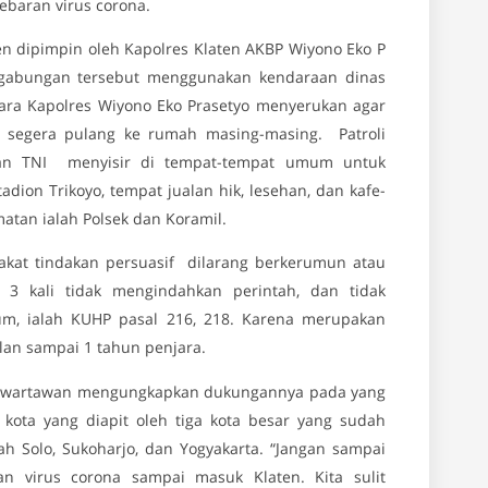
baran virus corona.
en dipimpin oleh Kapolres Klaten AKBP Wiyono Eko P
 gabungan tersebut menggunakan kendaraan dinas
uara Kapolres Wiyono Eko Prasetyo menyerukan agar
 segera pulang ke rumah masing-masing. Patroli
dan TNI menyisir di tempat-tempat umum untuk
adion Trikoyo, tempat jualan hik, lesehan, dan kafe-
matan ialah Polsek dan Koramil.
akat tindakan persuasif dilarang berkerumun atau
3 kali tidak mengindahkan perintah, dan tidak
m, ialah KUHP pasal 216, 218. Karena merupakan
an sampai 1 tahun penjara.
da wartawan mengungkapkan dukungannya pada yang
kota yang diapit oleh tiga kota besar yang sudah
lah Solo, Sukoharjo, dan Yogyakarta. “Jangan sampai
ran virus corona sampai masuk Klaten. Kita sulit