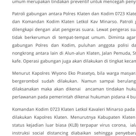
umum merupakan tindakan preventif untuk mencegah penye
Patroli gabungan antara Polres Klaten dan Kodim 0723 Klat
dan Komandan Kodim Klaten Letkol Kav Minarso. Patroli
dilengkapi dengan alat pengeras suara. Lewat pengeras s
tidak berkerumun di tempat-tempat umum. Diminta agar
gabungan Polres dan Kodim, puluhan anggota polisi 
nongkrong antara lain di Alun-alun Klaten, Jalan Pemuda, St
kafe. Operasi gabungan juga akan dilakukan di tingkat keca
Menurut Kapolres Wiyono Eko Prasetyo, bila warga masyar
bergerombol sudah dilakukan. Namun sampai berulang 
dilaksanakan maka akan dikenai ancaman tindakan huku
perlawanan pada pemerintah dikenai hukuman pidana 4 bul
Komandan Kodim 0723 Klaten Letkol Kavaleri Minarso pa
dilakukan Kapolres Klaten. Menurutnya Kabupaten Klaten 
status kejadian luar biasa (KLB) terpapar virus corona, ia
instruksi social distancing diabaikan sehingga penyeba