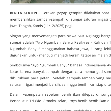
BERITA KLATEN –
Gerakan gegap gempita dilakukan para s
membersihkan sampah-sampah di sungai saluran irigasi di
Jawa Tengah, Kamis (11/12/2025) pagi.
Slogan yang menyemangati para siswa SDK Nglinggi berge
sungai adalah “Ayo Ngumbah Banyu Resik-resik Kali dan Te
Ngumbah Banyu” menggunakan bahasa Jawa, kurang lebih 
digunakan untuk mencuci menjadi bersih, tetapi air malah di
Simbolisnya “Ayo Ngumbah Banyu” bahasa Indonesianya Ayo
kotor karena banyak sampah dengan cara memunguti sampa
dibutuhkan para petani. Setelah sampah-sampah yang men
saluran irigasi menjadi bersih, sehingga benih ikan siap dit
Dalam kesempatan sebelum benih ikan dilepas di sungai
Benediktus Tri Widi Atmoko, selanjutnya benih-benih ikan di
Para siswa SDK Nglinggi sebelum melakukan aksi bers