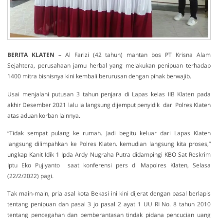
BERITA KLATEN –
Al Farizi (42 tahun) mantan bos PT Krisna Alam
Sejahtera, perusahaan jamu herbal yang melakukan penipuan terhadap
1400 mitra bisnisnya kini kembali berurusan dengan pihak berwajib.
Usai menjalani putusan 3 tahun penjara di Lapas kelas IIB Klaten pada
akhir Desember 2021 lalu ia langsung dijemput penyidik dari Polres Klaten
atas aduan korban lainnya.
“Tidak sempat pulang ke rumah. Jadi begitu keluar dari Lapas Klaten
langsung dilimpahkan ke Polres Klaten. kemudian langsung kita proses,”
ungkap Kanit Idik 1 Ipda Ardy Nugraha Putra didampingi KBO Sat Reskrim
Iptu Eko Pujiyanto saat konferensi pers di Mapolres Klaten, Selasa
(22/2/2022) pagi.
Tak main-main, pria asal kota Bekasi ini kini dijerat dengan pasal berlapis
tentang penipuan dan pasal 3 jo pasal 2 ayat 1 UU RI No. 8 tahun 2010
tentang pencegahan dan pemberantasan tindak pidana pencucian uang