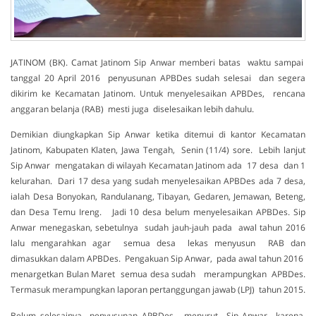
JATINOM (BK). Camat Jatinom Sip Anwar memberi batas waktu sampai
tanggal 20 April 2016 penyusunan APBDes sudah selesai dan segera
dikirim ke Kecamatan Jatinom. Untuk menyelesaikan APBDes, rencana
anggaran belanja (RAB) mesti juga diselesaikan lebih dahulu.
Demikian diungkapkan Sip Anwar ketika ditemui di kantor Kecamatan
Jatinom, Kabupaten Klaten, Jawa Tengah, Senin (11/4) sore. Lebih lanjut
Sip Anwar mengatakan di wilayah Kecamatan Jatinom ada 17 desa dan 1
kelurahan. Dari 17 desa yang sudah menyelesaikan APBDes ada 7 desa,
ialah Desa Bonyokan, Randulanang, Tibayan, Gedaren, Jemawan, Beteng,
dan Desa Temu Ireng. Jadi 10 desa belum menyelesaikan APBDes. Sip
Anwar menegaskan, sebetulnya sudah jauh-jauh pada awal tahun 2016
lalu mengarahkan agar semua desa lekas menyusun RAB dan
dimasukkan dalam APBDes. Pengakuan Sip Anwar, pada awal tahun 2016
menargetkan Bulan Maret semua desa sudah merampungkan APBDes.
Termasuk merampungkan laporan pertanggungan jawab (LPJ) tahun 2015.
Belum selesainya penyusunan APBDes, menurut Sip Anwar karena