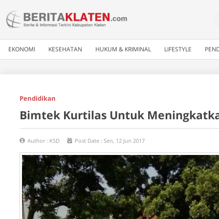
EKONOMI
KESEHATAN
HUKUM & KRIMINAL
LIFESTYLE
PEND
Pendidikan
Bimtek Kurtilas Untuk Meningkat
Author :
KSD
Post Date :
Sen, 12 Jun 2017