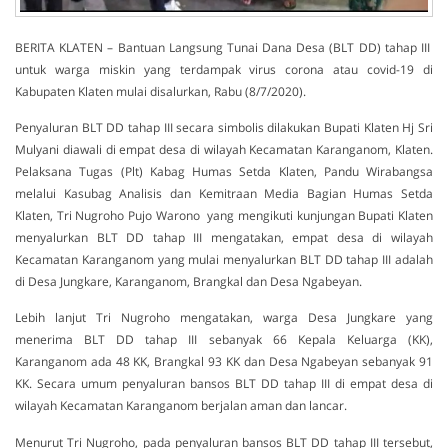
BERITA KLATEN – Bantuan Langsung Tunai Dana Desa (BLT DD) tahap III
untuk warga miskin yang terdampak virus corona atau covid-19 di
Kabupaten Klaten mulai disalurkan, Rabu (8/7/2020).
Penyaluran BLT DD tahap III secara simbolis dilakukan Bupati Klaten Hj Sri
Mulyani diawali di empat desa di wilayah Kecamatan Karanganom, Klaten.
Pelaksana Tugas (Plt) Kabag Humas Setda Klaten, Pandu Wirabangsa
melalui Kasubag Analisis dan Kemitraan Media Bagian Humas Setda
Klaten, Tri Nugroho Pujo Warono yang mengikuti kunjungan Bupati Klaten
menyalurkan BLT DD tahap III mengatakan, empat desa di wilayah
Kecamatan Karanganom yang mulai menyalurkan BLT DD tahap III adalah
di Desa Jungkare, Karanganom, Brangkal dan Desa Ngabeyan.
Lebih lanjut Tri Nugroho mengatakan, warga Desa Jungkare yang
menerima BLT DD tahap III sebanyak 66 Kepala Keluarga (KK),
Karanganom ada 48 KK, Brangkal 93 KK dan Desa Ngabeyan sebanyak 91
KK. Secara umum penyaluran bansos BLT DD tahap III di empat desa di
wilayah Kecamatan Karanganom berjalan aman dan lancar.
Menurut Tri Nugroho, pada penyaluran bansos BLT DD tahap III tersebut,