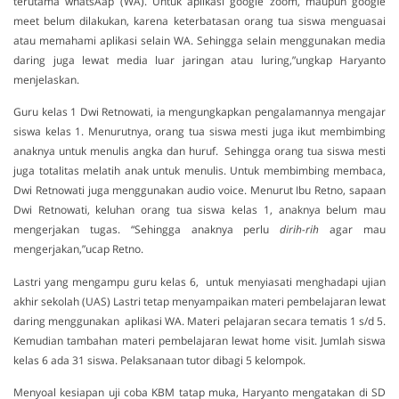
terutama whatsAap (WA). Untuk aplikasi google zoom, maupun google
meet belum dilakukan, karena keterbatasan orang tua siswa menguasai
atau memahami aplikasi selain WA. Sehingga selain menggunakan media
daring juga lewat media luar jaringan atau luring,”ungkap Haryanto
menjelaskan.
Guru kelas 1 Dwi Retnowati, ia mengungkapkan pengalamannya mengajar
siswa kelas 1. Menurutnya, orang tua siswa mesti juga ikut membimbing
anaknya untuk menulis angka dan huruf. Sehingga orang tua siswa mesti
juga totalitas melatih anak untuk menulis. Untuk membimbing membaca,
Dwi Retnowati juga menggunakan audio voice. Menurut Ibu Retno, sapaan
Dwi Retnowati, keluhan orang tua siswa kelas 1, anaknya belum mau
mengerjakan tugas. “Sehingga anaknya perlu
dirih-rih
agar mau
mengerjakan,”ucap Retno.
Lastri yang mengampu guru kelas 6, untuk menyiasati menghadapi ujian
akhir sekolah (UAS) Lastri tetap menyampaikan materi pembelajaran lewat
daring menggunakan aplikasi WA. Materi pelajaran secara tematis 1 s/d 5.
Kemudian tambahan materi pembelajaran lewat home visit. Jumlah siswa
kelas 6 ada 31 siswa. Pelaksanaan tutor dibagi 5 kelompok.
Menyoal kesiapan uji coba KBM tatap muka, Haryanto mengatakan di SD