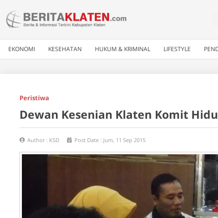
EKONOMI
KESEHATAN
HUKUM & KRIMINAL
LIFESTYLE
PEND
Peristiwa
Dewan Kesenian Klaten Komit Hid
Author :
KSD
Post Date :
Jum, 11 Sep 2015