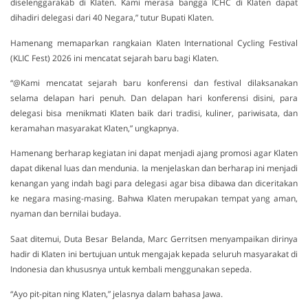
diselenggarakab di Klaten. Kami merasa bangga ICHC di Klaten dapat
dihadiri delegasi dari 40 Negara,” tutur Bupati Klaten.
Hamenang memaparkan rangkaian Klaten International Cycling Festival
(KLIC Fest) 2026 ini mencatat sejarah baru bagi Klaten.
“@Kami mencatat sejarah baru konferensi dan festival dilaksanakan
selama delapan hari penuh. Dan delapan hari konferensi disini, para
delegasi bisa menikmati Klaten baik dari tradisi, kuliner, pariwisata, dan
keramahan masyarakat Klaten,” ungkapnya.
Hamenang berharap kegiatan ini dapat menjadi ajang promosi agar Klaten
dapat dikenal luas dan mendunia. Ia menjelaskan dan berharap ini menjadi
kenangan yang indah bagi para delegasi agar bisa dibawa dan diceritakan
ke negara masing-masing. Bahwa Klaten merupakan tempat yang aman,
nyaman dan bernilai budaya.
Saat ditemui, Duta Besar Belanda, Marc Gerritsen menyampaikan dirinya
hadir di Klaten ini bertujuan untuk mengajak kepada seluruh masyarakat di
Indonesia dan khususnya untuk kembali menggunakan sepeda.
“Ayo pit-pitan ning Klaten,” jelasnya dalam bahasa Jawa.