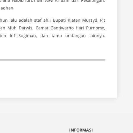
ana Habib Idrus Bin Alwi Al Bahr dari Pekalongan.
madhan.
n lalu adalah staf ahli Bupati Klaten Mursyd, Plt
aten Muh Darwis, Camat Gantiwarno Hari Purnomo,
pten Inf Sugiman, dan tamu undangan lainnya.
INFORMASI