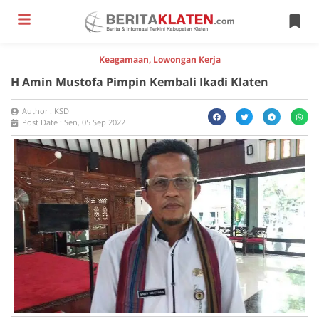
Keagamaan
,
Lowongan Kerja
H Amin Mustofa Pimpin Kembali Ikadi Klaten
Author :
KSD
Post Date :
Sen, 05 Sep 2022