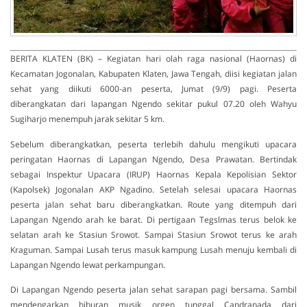
BERITA KLATEN (BK) – Kegiatan hari olah raga nasional (Haornas) di
Kecamatan Jogonalan, Kabupaten Klaten, Jawa Tengah, diisi kegiatan jalan
sehat yang diikuti 6000-an peserta, Jumat (9/9) pagi. Peserta
diberangkatan dari lapangan Ngendo sekitar pukul 07.20 oleh Wahyu
Sugiharjo menempuh jarak sekitar 5 km.
Sebelum diberangkatkan, peserta terlebih dahulu mengikuti upacara
peringatan Haornas di Lapangan Ngendo, Desa Prawatan. Bertindak
sebagai Inspektur Upacara (IRUP) Haornas Kepala Kepolisian Sektor
(Kapolsek) Jogonalan AKP Ngadino. Setelah selesai upacara Haornas
peserta jalan sehat baru diberangkatkan. Route yang ditempuh dari
Lapangan Ngendo arah ke barat. Di pertigaan Tegslmas terus belok ke
selatan arah ke Stasiun Srowot. Sampai Stasiun Srowot terus ke arah
Kraguman. Sampai Lusah terus masuk kampung Lusah menuju kembali di
Lapangan Ngendo lewat perkampungan.
Di Lapangan Ngendo peserta jalan sehat sarapan pagi bersama. Sambil
mendengarkan hiburan musik orgen tunggal Candranada dari