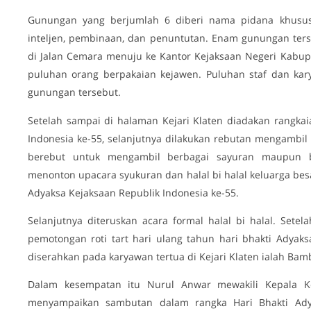
Gunungan yang berjumlah 6 diberi nama pidana khusus, 
inteljen, pembinaan, dan penuntutan. Enam gunungan ters
di Jalan Cemara menuju ke Kantor Kejaksaan Negeri Kabupa
puluhan orang berpakaian kejawen. Puluhan staf dan kary
gunungan tersebut.
Setelah sampai di halaman Kejari Klaten diadakan rangkai
Indonesia ke-55, selanjutnya dilakukan rebutan mengambi
berebut untuk mengambil berbagai sayuran maupun b
menonton upacara syukuran dan halal bi halal keluarga bes
Adyaksa Kejaksaan Republik Indonesia ke-55.
Selanjutnya diteruskan acara formal halal bi halal. Setel
pemotongan roti tart hari ulang tahun hari bhakti Adyaks
diserahkan pada karyawan tertua di Kejari Klaten ialah Bam
Dalam kesempatan itu Nurul Anwar mewakili Kepala Ke
menyampaikan sambutan dalam rangka Hari Bhakti Adya