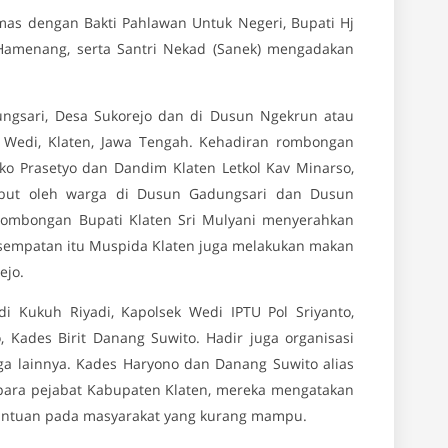
as dengan Bakti Pahlawan Untuk Negeri, Bupati Hj
Hamenang, serta Santri Nekad (Sanek) mengadakan
dungsari, Desa Sukorejo dan di Dusun Ngekrun atau
n Wedi, Klaten, Jawa Tengah. Kehadiran rombongan
ko Prasetyo dan Dandim Klaten Letkol Kav Minarso,
ambut oleh warga di Dusun Gadungsari dan Dusun
rombongan Bupati Klaten Sri Mulyani menyerahkan
empatan itu Muspida Klaten juga melakukan makan
ejo.
 Kukuh Riyadi, Kapolsek Wedi IPTU Pol Sriyanto,
 Kades Birit Danang Suwito. Hadir juga organisasi
ga lainnya. Kades Haryono dan Danang Suwito alias
ara pejabat Kabupaten Klaten, mereka mengatakan
bantuan pada masyarakat yang kurang mampu.