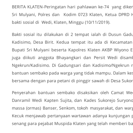
BERITA KLATEN-Peringatan hari pahlawan ke-74 yang dikem
Sri Mulyani, Polres dan Kodim 0723 Klaten, Ketua DPRD 
bakti sosial di Wedi, Klaten, Minggu (10/11/2019).
Bakti sosial itu dilakukan di 2 tempat ialah di Dusun Ga
Kadisimo, Desa Birit. Kedua tempat itu ada di Kecamata
Bupati Sri Mulyani beserta Kapolres Klaten AKBP Wiyono E
juga diikuti anggota Bhayangkari dan Persit Wedi dis
Ngekrun/Kadisimo. Di Gadungsari dan Kadisimo/Ngekrun 
bantuan sembako pada warga yang tidak mampu. Dalam kes
bersama dengan para petani di pinggir sawah di Desa Sukor
Penyerahan bantuan sembako disaksikan oleh Camat Wedi
Danramil Wedi Kapten Sujita, dan Kades Sukorejo Suryono,
massa (ormas) Banser, Senkom, tokoh masyarakat, dan war
Kecuk menjawab pertanyaan wartawan adanya kunjungan p
senang para pejabat Muspida Klaten yang telah memberi 