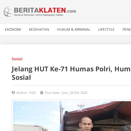
EKONOMI
KESEHATAN
HUKUM & KRIMINAL
LIFESTYLE
PEND
Sosial
Jelang HUT Ke-71 Humas Polri, Huma
Sosial
Author :
KSD
Post Date :
Jum, 28 Okt 2022