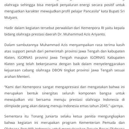
olahraga sehingga bisa menjadi penyaluran energi secara positif untuk
menguatkan karakter mewujudkan profil pelajar Pancasila” kata Bupati Sri
Mulyani.
Hadir dalam kegiatan tersebut perwakilan dari Kemenpora RI yaitu kepala
bidang olahraga prestasi daerah Dr. Muhammad Azis Ariyanto.
Dalam sambutannya Muhammad Azis menyampaikan rasa terima kasih
atas support penuh dari pemerintah provinsi Jawa Tengah dan kabupaten
Klaten, IGORNAS provinsi Jawa Tengah maupun IGORNAS Kabupaten
Klaten yang telah bekerjasama dengan baik dalam menyelenggarakan
kejuaraan cabang olahraga DBON tingkat provinsi Jawa Tengah sesuai
arahan Menteri.
“Kami dari Kemenpora sangat mengapresiasi dan mengatakan bahwa ini
merupakan bentuk sinergitas seluruh komponen bangsa untuk
mewujudkan visi bersama menuju prestasi olahraga Indonesia di
olimpiade yang akan datang menuju Indonesia emas tahun 2045,” ujarnya.
Sementara itu Tonang Juniarta selaku ketua panitia mengungkapkan
bahwa kegiatan ini merupakan program Kementerian Pemuda dan
Olahraga Republik Indonesia untuk mensukseskan Desain Besar Olahraga