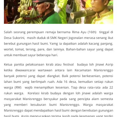
Salah seorang perempuan remaja bernama Rima Ayu (16th) tinggal di
Desa Sukorini, masih duduk di SMK Negeri Jogonalan merasa senang ikut
berebut gunungan hasil bumi. Yamg ia dapatkan adalah kacang panjang,
wortel, tomat, terong, pare, dan lainnya. Bahan-bahan sayur yang dapat
untuk membuat sayur beberapa hari.
Ketua panitia pelaksanaan kirab atau festival budaya loh jinawi Asrip
ketika diwawancarai wartawan antara lain Kecamatan Manisrenggo
banyak potensi yang dapat diangkat. Baik potensi berkesenian, potensi
lahan bumi yang berlimpah ruah. Ada 16 desa, kemudian setiap rukun
warga (RW) wajib menampilkan kesenian. Tiap desa rata-rata ada 22
rukun warga. Korelasi kirab budaya dengan loh jinawi adalah warga
masyarakat Manisrenggo bersyukur pada sang pencipta alam semesta
yang memberi kesuburan bumi Manisrenggo. Warga masyarakat
Manisrenggo dapat mendapatkan hasil bumi dengan berebutan gunungan
hasil bumi. Asrip mengucapkan terima kasih pada keamanan yang terdiri