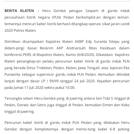
BERITA
KLATEN
– Heru Gendut petugas Satpam di gardu induk
perusahaan listrik negara (PLN) Pedan berkomplot-an dengan teman-
temannya mencuri kabel listrik berhasil ditangkap operasi sikat jaran candi
2020 Polres Klaten.
Demikian disampaikan Kapolres Klaten AKBP Edy Suranta Sitepu yang
didam-pingi Kasat Reskrim AKP Andriansah Ritas Hasibuan dalam
konferensi PERS di Mapolres Klaten, Kamis (6/8/2020). Dikatakan Kapolres
Klaten penangkap-an pelaku pencurian kabel listrik di gardu induk PLN
yang berada Desa Troketon, Pedan, Klaten, Jawa Tengah, atas laporan Eka
Purwanta sebagai supervisor gardu induk PLN Pedan. Kemudian ditindak
lanjuti dengan dasar LP / 99/VII tanggal 24 Juli 2020. Kejadian pencurian
pada Jumat 17 Juli 2020 sekira pukul 10.00.
Tersangka selain Heru Gendut yang di Juwiring antara lain Tobi S tinggal di
Pedan, Darwis dan Setro juga tinggal di Pedan, kemudian Simen dan Koko
tinggal di Juwiring.
Pencurian kabel listrik di gardu induk PLN Pedan yang dilakukan Heru
Gendut dengan komplotannya dengan memo-tong kabel 6-8 potong