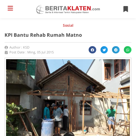
Sosial
KPI Bantu Rehab Rumah Matno
Author :
KSD
Post Date :
Ming, 05 Jul 2015