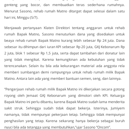
genteng yang bocor, dan membuatkan teras sederhana rumahnya.
Menurut Sasono, rehab rumah Matno ditarget dapat selesai dalam satu
hari ini, Minggu (5/7).
Menjawab pertanyaan Klaten Direktori tentang anggaran untuk rehab
rumah Bapak Matno, Sasono menuturkan dana yang disediakan untuk
beaya rehab rumah Bapak Matno kurang lebih sebesar Rp 24 juta. Dana
sebesar itu dihimpun dari iuran KPI sebesar Rp 20 juta, GKJ Kebonarum Rp
2 juta, blok 1 sebesar Rp 1,5 juta, serta dapat tambahan dari donatur lain
yang tidak mengikat. Karena kemungkinan ada kebutuhan yang tidak
terencanakan. Selain itu bila ada kekurangan material ada anggota rela
memberi sumbangan demi rampungnya untuk rehab rumah milik Bapak
Matno. Antara lain ada yang memberi bantuan semen, seng, dan lainnya.
”Pengerjaan rehab rumah milik Bapak Matno ini dikerjakan secara gotong
royong oleh Jemaat GKJ Kebonarum yang dimotori oleh KPI. Keluarga
Bapak Matno ini perlu dibantu, karena Bapak Matno sudah lama menderita
sakit struk. Sehingga sudah tidak dapat bekerja. Isterinya, Jumiyem
namanya, tidak mempunyai pekerjaan tetap. Sehingga tidak mempunyai
penghasilan yang tetap. Karena sekarang hanya bekerja sebagai buruh
nyuci bila ada tetangga yang membutuhkan,”ujar Sasono ”Oncom”.