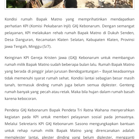
Kondisi rumah Bapak Matno yang memprihatinkan mendapatkan
perhatian KPI (Komisi Pekabaran Injil) GKJ Kebonarum. Dengan semangat
pelayanan, KPI melakukan rehab rumah Bapak Matno di Dukuh Senden,
Desa Danguran, Kecamatan Klaten Selatan, Kabupaten Klaten, Provinsi
Jawa Tengah, Minggu (5/7).
Keinginan KPI Gereja Kristen Jawa (GKJ) Kebonarum untuk membangun
rumah milik Bapak Matno sudah beberapa bulan lalu. Rumah Bapak Matno
yang berada di pinggir jalan jurusan Bendogantungan – Bayat keadaannya
tidak memenuhi syarat rumah sehat. Kondisi lantai sebagian besar masih
tanah, termasuk dinding rumah juga belum semua diplester. Genteng
rumah banyak yang pecah atau retak. Maka bila hujan dalam rumah basah
karena kebocoran.
Pendeta GKJ Kebonarum Bapak Pendeta Tri Ratna Wahana menyerahkan
kegiatan pada KPI untuk memberi pelayanan sosial pada jemaatnya.
Melalui Sekretaris KPI GKJ Kebonarum Sasono mengungkapkan bantuan
untuk rehap rumah milik Bapak Matno yang direncanakan adalah
memplester lantai, plester dinding yang belum diplester, mengganti