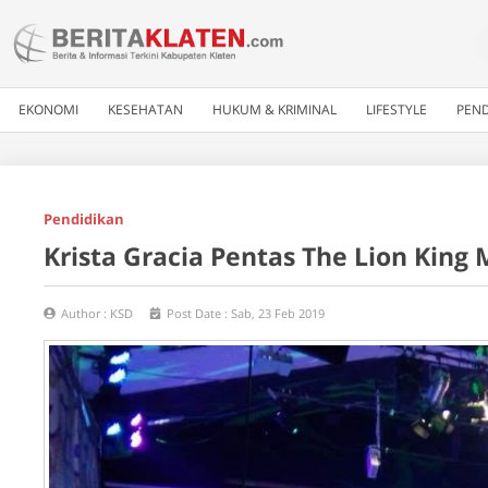
EKONOMI
KESEHATAN
HUKUM & KRIMINAL
LIFESTYLE
PEND
Pendidikan
Krista Gracia Pentas The Lion Kin
Author :
KSD
Post Date :
Sab, 23 Feb 2019