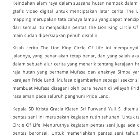
Keindahan alam raya dalam suasana hutan nampak dalam pe
gtafis video digital untuk menciptakan latar cerita The 
mapping merupakan tata cahaya lampu yang.dapat menciptak
dari semua itu menjadikan pentas The Lion King Circle Of
main sudah dipersiapkan penuh disiplin.
Kisah cerita The Lion King Circle Of Life ini mempuny
jalannya, yang benar akan tetap benar, dan yang salah akan
dalam sebuah alur cerita yang menarik tentang kerajaan h
raja hutan yang bernama Mufasa dan anaknya Simba yang
kerajaan Pride Land. Mufasa digambarkan sebagai seekor si
membuat Mufasa disegani oleh para hewan di wilayah Pr
rasa aman pada seluruh penghuni Pride Land.
Kepala SD Krista Gracia Klaten Sri Purwanti Yuli S, ditem
pentas seni ini merupakan kegiatan rutin tahunan. Untuk t
Circle Of Life. Menurutnya kegiatan pentas seni juga ada 
pentas baronsai. Untuk memeriahkan pentas seni tahun 