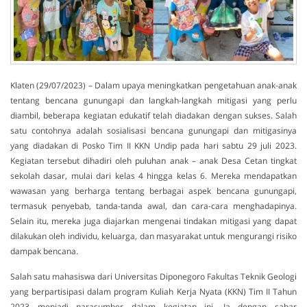
Klaten (29/07/2023) – Dalam upaya meningkatkan pengetahuan anak-anak
tentang bencana gunungapi dan langkah-langkah mitigasi yang perlu
diambil, beberapa kegiatan edukatif telah diadakan dengan sukses. Salah
satu contohnya adalah sosialisasi bencana gunungapi dan mitigasinya
yang diadakan di Posko Tim II KKN Undip pada hari sabtu 29 juli 2023.
Kegiatan tersebut dihadiri oleh puluhan anak – anak Desa Cetan tingkat
sekolah dasar, mulai dari kelas 4 hingga kelas 6. Mereka mendapatkan
wawasan yang berharga tentang berbagai aspek bencana gunungapi,
termasuk penyebab, tanda-tanda awal, dan cara-cara menghadapinya.
Selain itu, mereka juga diajarkan mengenai tindakan mitigasi yang dapat
dilakukan oleh individu, keluarga, dan masyarakat untuk mengurangi risiko
dampak bencana.
Salah satu mahasiswa dari Universitas Diponegoro Fakultas Teknik Geologi
yang berpartisipasi dalam program Kuliah Kerja Nyata (KKN) Tim II Tahun
2023 menjadi narasumber dalam kegiatan ini. Ia dengan sabar