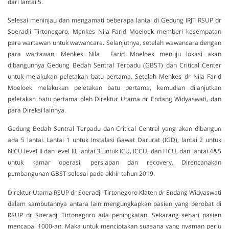
dari lantai 5.
Selesai meninjau dan mengamati beberapa lantai di Gedung IRJT RSUP dr
Soeradji Tirtonegoro, Menkes Nila Farid Moeloek memberi kesempatan
para wartawan untuk wawancara. Selanjutnya, setelah wawancara dengan
para wartawan, Menkes Nila Farid Moeloek menuju lokasi akan
dibangunnya Gedung Bedah Sentral Terpadu (GBST) dan Critical Center
untuk melakukan peletakan batu pertama. Setelah Menkes dr Nila Farid
Moeloek melakukan peletakan batu pertama, kemudian dilanjutkan
peletakan batu pertama oleh Direktur Utama dr Endang Widyaswati, dan
para Direksi lainnya.
Gedung Bedah Sentral Terpadu dan Critical Central yang akan dibangun
ada 5 lantai. Lantai 1 untuk Instalasi Gawat Darurat (IGD), lantai 2 untuk
NICU level II dan level III, lantai 3 untuk ICU, ICCU, dan HCU, dan lantai 4&5
untuk kamar operasi, persiapan dan recovery. Direncanakan
pembangunan GBST selesai pada akhir tahun 2019.
Direktur Utama RSUP dr Soeradji Tirtonegoro Klaten dr Endang Widyaswati
dalam sambutannya antara lain mengungkapkan pasien yang berobat di
RSUP dr Soeradji Tirtonegoro ada peningkatan. Sekarang sehari pasien
mencapai 1000-an. Maka untuk menciptakan suasana yang nyaman perlu