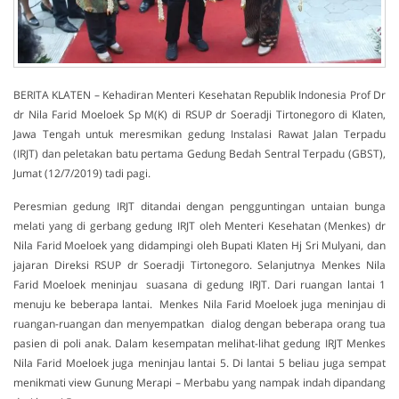
BERITA KLATEN – Kehadiran Menteri Kesehatan Republik Indonesia Prof Dr
dr Nila Farid Moeloek Sp M(K) di RSUP dr Soeradji Tirtonegoro di Klaten,
Jawa Tengah untuk meresmikan gedung Instalasi Rawat Jalan Terpadu
(IRJT) dan peletakan batu pertama Gedung Bedah Sentral Terpadu (GBST),
Jumat (12/7/2019) tadi pagi.
Peresmian gedung IRJT ditandai dengan pengguntingan untaian bunga
melati yang di gerbang gedung IRJT oleh Menteri Kesehatan (Menkes) dr
Nila Farid Moeloek yang didampingi oleh Bupati Klaten Hj Sri Mulyani, dan
jajaran Direksi RSUP dr Soeradji Tirtonegoro. Selanjutnya Menkes Nila
Farid Moeloek meninjau suasana di gedung IRJT. Dari ruangan lantai 1
menuju ke beberapa lantai. Menkes Nila Farid Moeloek juga meninjau di
ruangan-ruangan dan menyempatkan dialog dengan beberapa orang tua
pasien di poli anak. Dalam kesempatan melihat-lihat gedung IRJT Menkes
Nila Farid Moeloek juga meninjau lantai 5. Di lantai 5 beliau juga sempat
menikmati view Gunung Merapi – Merbabu yang nampak indah dipandang