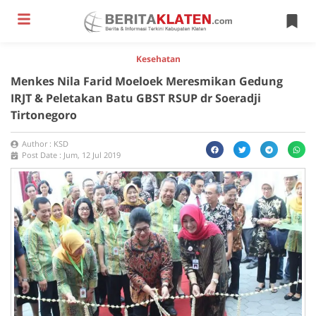
Kesehatan
Menkes Nila Farid Moeloek Meresmikan Gedung
IRJT & Peletakan Batu GBST RSUP dr Soeradji
Tirtonegoro
Author :
KSD
Post Date :
Jum, 12 Jul 2019