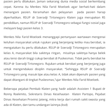
pasien perlu dilakukan. Jaman sekarang dunia media sosial berkembang
cepat. Karena itu Menkes Nila Farid Moeloek agar berhati-hati dalam
menangani pasien. Keramahan dan pelayanan pada pasien harap
diperhatikan. RSUP dr Soeradji Tirtonegoro Klaten juga merupakan RS
pendidikan, namun RSUP dr Soeradji Tirtonegoro sebagai fungsi sosial juga
melayani bagi pasien kelas 3.
Menkes Nila Farid Moeloek menanggapi pertanyaan wartawan mengenai
keluhan masyarakat untuk rujukan yang berjenjang ketika mau berobat, ia
mengatakan itu perlu dilakukan. RSUP dr Soeradji Tirtonegoro merupakan
kelas A, masyarakat bila sakitnya ringan, misalnya sakitnya hanya belek
atau tensi darah tinggi cukup berobat di Puskesmas. Tidak perlu berobat ke
RSUP dr Soeradji Tirtonegoro. Rujukan untuk berobat yang berjenjang juga
untuk mengendukasi disiplin masyarakat. “Sehingga RSUP dr Soeradji
Tirtonegoro yang masuk tipe atau kelas A, tidak akan dipenuhi pasien yang
dapat ditangani di tingkat Puskesmas,”ujar Menkes Nila Farid Moeloek.
Beberapa pejabat Pemkab Klaten yang hadir adalah Assisten 1 Bupati dr
Ronny Roekmito, Sekretaris Dinas Kesehaatan Klaten Partopo, Pejabat
Dinas Kesehatan Provinsi Jateng, mitra kerja dari rumah sakit swasta yang
ada di Klaten, dan tamu undangan lainnya.(ksd)