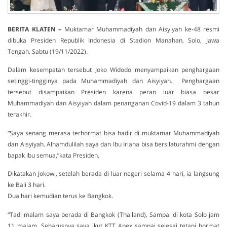
BERITA KLATEN –
Muktamar Muhammadiyah dan Aisyiyah ke-48 resmi
dibuka Presiden Republik Indonesia di Stadion Manahan, Solo, Jawa
Tengah, Sabtu (19/11/2022).
Dalam kesempatan tersebut Joko Widodo menyampaikan penghargaan
setinggi-tingginya pada Muhammadiyah dan Aisyiyah. Penghargaan
tersebut disampaikan Presiden karena peran luar biasa besar
Muhammadiyah dan Aisyiyah dalam penanganan Covid-19 dalam 3 tahun
terakhir.
“Saya senang merasa terhormat bisa hadir di muktamar Muhammadiyah
dan Aisyiyah. Alhamdulilah saya dan Ibu Iriana bisa bersilaturahmi dengan
bapak ibu semua,”kata Presiden.
Dikatakan Jokowi, setelah berada di luar negeri selama 4 hari, ia langsung
ke Bali 3 hari.
Dua hari kemudian terus ke Bangkok.
“Tadi malam saya berada di Bangkok (Thailand), Sampai di kota Solo jam
11 malam. Seharusnya saya ikut KTT Apex sampai selesai tetapi hormat