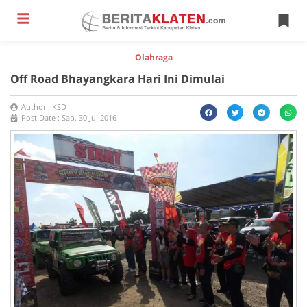
Olahraga
Off Road Bhayangkara Hari Ini Dimulai
Author :
KSD
Post Date :
Sab, 30 Jul 2016