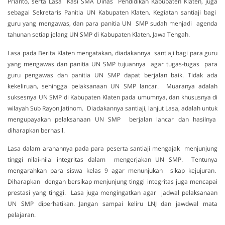
Prianto, serta Lasa Kasi SMA Dinas Pendidikan Kabupaten Klaten, juga
sebagai Sekretaris Panitia UN Kabupaten Klaten. Kegiatan santiaji bagi
guru yang mengawas, dan para panitia UN SMP sudah menjadi agenda
tahunan setiap jelang UN SMP di Kabupaten Klaten, Jawa Tengah.
Lasa pada Berita Klaten mengatakan, diadakannya santiaji bagi para guru
yang mengawas dan panitia UN SMP tujuannya agar tugas-tugas para
guru pengawas dan panitia UN SMP dapat berjalan baik. Tidak ada
kekeliruan, sehingga pelaksanaan UN SMP lancar. Muaranya adalah
suksesnya UN SMP di Kabupaten Klaten pada umumnya, dan khususnya di
wilayah Sub Rayon Jatinom. Diadakannya santiaji, lanjut Lasa, adalah untuk
mengupayakan pelaksanaan UN SMP berjalan lancar dan hasilnya
diharapkan berhasil.
Lasa dalam arahannya pada para peserta santiaji mengajak menjunjung
tinggi nilai-nilai integritas dalam mengerjakan UN SMP. Tentunya
mengarahkan para siswa kelas 9 agar menunjukan sikap kejujuran.
Diharapkan dengan bersikap menjunjung tinggi integritas juga mencapai
prestasi yang tinggi. Lasa juga mengingatkan agar jadwal pelaksanaan
UN SMP diperhatikan. Jangan sampai keliru LNJ dan jawdwal mata
pelajaran.