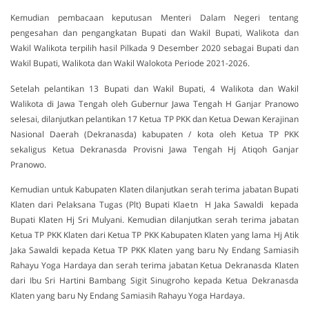
Kemudian pembacaan keputusan Menteri Dalam Negeri tentang
pengesahan dan pengangkatan Bupati dan Wakil Bupati, Walikota dan
Wakil Walikota terpilih hasil Pilkada 9 Desember 2020 sebagai Bupati dan
Wakil Bupati, Walikota dan Wakil Walokota Periode 2021-2026.
Setelah pelantikan 13 Bupati dan Wakil Bupati, 4 Walikota dan Wakil
Walikota di Jawa Tengah oleh Gubernur Jawa Tengah H Ganjar Pranowo
selesai, dilanjutkan pelantikan 17 Ketua TP PKK dan Ketua Dewan Kerajinan
Nasional Daerah (Dekranasda) kabupaten / kota oleh Ketua TP PKK
sekaligus Ketua Dekranasda Provisni Jawa Tengah Hj Atiqoh Ganjar
Pranowo.
Kemudian untuk Kabupaten Klaten dilanjutkan serah terima jabatan Bupati
Klaten dari Pelaksana Tugas (Plt) Bupati Klaetn H Jaka Sawaldi kepada
Bupati Klaten Hj Sri Mulyani. Kemudian dilanjutkan serah terima jabatan
Ketua TP PKK Klaten dari Ketua TP PKK Kabupaten Klaten yang lama Hj Atik
Jaka Sawaldi kepada Ketua TP PKK Klaten yang baru Ny Endang Samiasih
Rahayu Yoga Hardaya dan serah terima jabatan Ketua Dekranasda Klaten
dari Ibu Sri Hartini Bambang Sigit Sinugroho kepada Ketua Dekranasda
Klaten yang baru Ny Endang Samiasih Rahayu Yoga Hardaya.