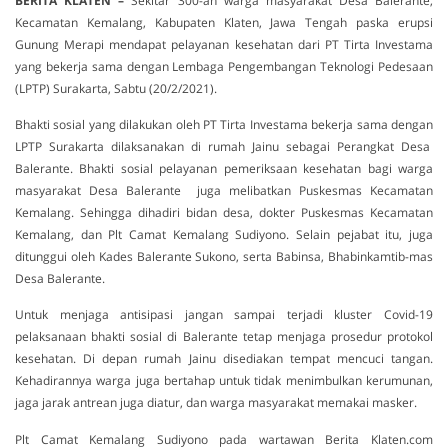
BER
ITA
KLATEN –
Sekitar 300-an warga masyarakat Desa Balerante,
Kecamatan Kemalang, Kabupaten Klaten, Jawa Tengah paska erupsi
Gunung Merapi mendapat pelayanan kesehatan dari PT Tirta Investama
yang bekerja sama dengan Lembaga Pengembangan Teknologi Pedesaan
(LPTP) Surakarta, Sabtu (20/2/2021).
Bhakti sosial yang dilakukan oleh PT Tirta Investama bekerja sama dengan
LPTP Surakarta dilaksanakan di rumah Jainu sebagai Perangkat Desa
Balerante. Bhakti sosial pelayanan pemeriksaan kesehatan bagi warga
masyarakat Desa Balerante juga melibatkan Puskesmas Kecamatan
Kemalang. Sehingga dihadiri bidan desa, dokter Puskesmas Kecamatan
Kemalang, dan Plt Camat Kemalang Sudiyono. Selain pejabat itu, juga
ditunggui oleh Kades Balerante Sukono, serta Babinsa, Bhabinkamtib-mas
Desa Balerante.
Untuk menjaga antisipasi jangan sampai terjadi kluster Covid-19
pelaksanaan bhakti sosial di Balerante tetap menjaga prosedur protokol
kesehatan. Di depan rumah Jainu disediakan tempat mencuci tangan.
Kehadirannya warga juga bertahap untuk tidak menimbulkan kerumunan,
jaga jarak antrean juga diatur, dan warga masyarakat memakai masker.
Plt Camat Kemalang Sudiyono pada wartawan Berita Klaten.com