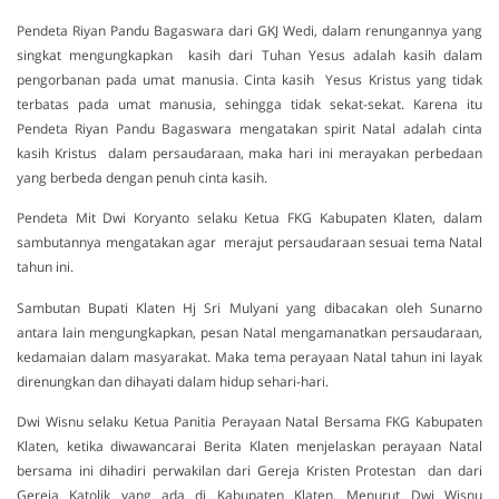
Pendeta Riyan Pandu Bagaswara dari GKJ Wedi, dalam renungannya yang
singkat mengungkapkan kasih dari Tuhan Yesus adalah kasih dalam
pengorbanan pada umat manusia. Cinta kasih Yesus Kristus yang tidak
terbatas pada umat manusia, sehingga tidak sekat-sekat. Karena itu
Pendeta Riyan Pandu Bagaswara mengatakan spirit Natal adalah cinta
kasih Kristus dalam persaudaraan, maka hari ini merayakan perbedaan
yang berbeda dengan penuh cinta kasih.
Pendeta Mit Dwi Koryanto selaku Ketua FKG Kabupaten Klaten, dalam
sambutannya mengatakan agar merajut persaudaraan sesuai tema Natal
tahun ini.
Sambutan Bupati Klaten Hj Sri Mulyani yang dibacakan oleh Sunarno
antara lain mengungkapkan, pesan Natal mengamanatkan persaudaraan,
kedamaian dalam masyarakat. Maka tema perayaan Natal tahun ini layak
direnungkan dan dihayati dalam hidup sehari-hari.
Dwi Wisnu selaku Ketua Panitia Perayaan Natal Bersama FKG Kabupaten
Klaten, ketika diwawancarai Berita Klaten menjelaskan perayaan Natal
bersama ini dihadiri perwakilan dari Gereja Kristen Protestan dan dari
Gereja Katolik yang ada di Kabupaten Klaten. Menurut Dwi Wisnu