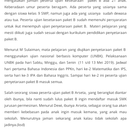
mengatakan jumlah peserta ujian kesetaraan paket B ada 21 anak.
Keberadaan umur peserta beragam. Ada peserta yang usianya sama
dengan siswa kelas 9 SMP, namun juga ada yang usianya sudah dewasa
atau tua. Peserta ujian kesetaraan paket B sudah memenuhi persyaratan
untuk ikut menempuh ujian penyetaraan paket B. Materi pelajaran yang
mesti diikuti juga sudah sesuai dengan kurikulum pendidikan penyetaraan
paket B.
Menurut M Sulaiman, mata pelajaran yang diujikan penyetaraan paket B
menggunakan ujian nasional berbasis komputer (UNBK). Pelaksanaan
UNBK pada hari Sabtu, Minggu, dan Senin (11 s/d 13 Mei 2019). Jadwal
hari pertama Bahasa Indonesia dan PPKn, hari ke-2 Matematika dan IPS,
serta hari ke-3 IPA dan Bahasa Inggris. Sampai hari ke-2 ini peserta ujian
penyetaraan paket B masuk semua.
Salah seorang siswa peserta ujian paket B Arseta, yang berangkat diantar
oleh ibunya, bila nanti sudah lulus paket B ingin mendaftar masuk SMK
jurusan permesinan. Menurut Dewi, ibunya Arseta, sebagai orang tua akan
memberi kebebasan pada anak ingin masuk kemana, yang anak mau
sekolah. Menurutnya jaman sekarang anak kalau tidak sekolah apa
jadinya.(ksd)