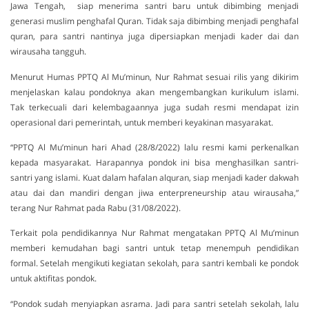
Jawa Tengah, siap menerima santri baru untuk dibimbing menjadi
generasi muslim penghafal Quran. Tidak saja dibimbing menjadi penghafal
quran, para santri nantinya juga dipersiapkan menjadi kader dai dan
wirausaha tangguh.
Menurut Humas PPTQ Al Mu’minun, Nur Rahmat sesuai rilis yang dikirim
menjelaskan kalau pondoknya akan mengembangkan kurikulum islami.
Tak terkecuali dari kelembagaannya juga sudah resmi mendapat izin
operasional dari pemerintah, untuk memberi keyakinan masyarakat.
“PPTQ Al Mu’minun hari Ahad (28/8/2022) lalu resmi kami perkenalkan
kepada masyarakat. Harapannya pondok ini bisa menghasilkan santri-
santri yang islami. Kuat dalam hafalan alquran, siap menjadi kader dakwah
atau dai dan mandiri dengan jiwa enterpreneurship atau wirausaha,”
terang Nur Rahmat pada Rabu (31/08/2022).
Terkait pola pendidikannya Nur Rahmat mengatakan PPTQ Al Mu’minun
memberi kemudahan bagi santri untuk tetap menempuh pendidikan
formal. Setelah mengikuti kegiatan sekolah, para santri kembali ke pondok
untuk aktifitas pondok.
“Pondok sudah menyiapkan asrama. Jadi para santri setelah sekolah, lalu