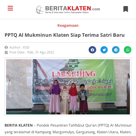
Keagamaan
PPTQ Al Mukminun Klaten Siap Terima Satri Baru
Author :
KSD
Post Date :
Rab, 31 Agu 2022
BERITA
KLATEN
– Pondok Pesantren Tahfidzul Qur’an (PPTQ) Al Mu’minun
yang teralamat di Kampung Margomulyo, Gergunung, Klaten Utara, Klaten,