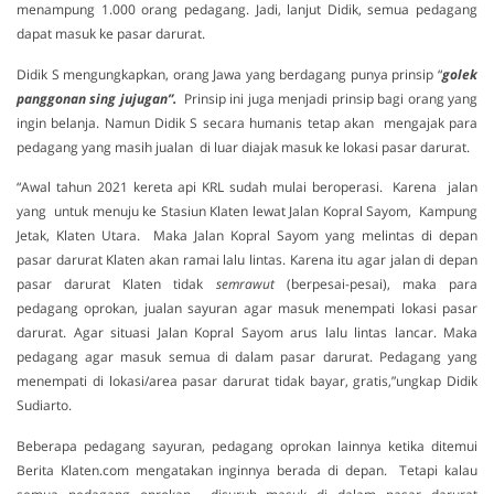
menampung 1.000 orang pedagang. Jadi, lanjut Didik, semua pedagang
dapat masuk ke pasar darurat.
Didik S mengungkapkan, orang Jawa yang berdagang punya prinsip “
golek
panggonan sing jujugan”.
Prinsip ini juga menjadi prinsip bagi orang yang
ingin belanja. Namun Didik S secara humanis tetap akan mengajak para
pedagang yang masih jualan di luar diajak masuk ke lokasi pasar darurat.
“Awal tahun 2021 kereta api KRL sudah mulai beroperasi. Karena jalan
yang untuk menuju ke Stasiun Klaten lewat Jalan Kopral Sayom, Kampung
Jetak, Klaten Utara. Maka Jalan Kopral Sayom yang melintas di depan
pasar darurat Klaten akan ramai lalu lintas. Karena itu agar jalan di depan
pasar darurat Klaten tidak
semrawut
(berpesai-pesai), maka para
pedagang oprokan, jualan sayuran agar masuk menempati lokasi pasar
darurat. Agar situasi Jalan Kopral Sayom arus lalu lintas lancar. Maka
pedagang agar masuk semua di dalam pasar darurat. Pedagang yang
menempati di lokasi/area pasar darurat tidak bayar, gratis,”ungkap Didik
Sudiarto.
Beberapa pedagang sayuran, pedagang oprokan lainnya ketika ditemui
Berita Klaten.com mengatakan inginnya berada di depan. Tetapi kalau