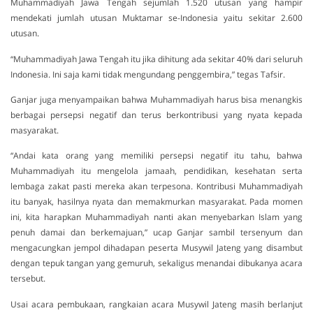
Muhammadiyah Jawa Tengah sejumlah 1.520 utusan yang hampir
mendekati jumlah utusan Muktamar se-Indonesia yaitu sekitar 2.600
utusan.
“Muhammadiyah Jawa Tengah itu jika dihitung ada sekitar 40% dari seluruh
Indonesia. Ini saja kami tidak mengundang penggembira,” tegas Tafsir.
Ganjar juga menyampaikan bahwa Muhammadiyah harus bisa menangkis
berbagai persepsi negatif dan terus berkontribusi yang nyata kepada
masyarakat.
“Andai kata orang yang memiliki persepsi negatif itu tahu, bahwa
Muhammadiyah itu mengelola jamaah, pendidikan, kesehatan serta
lembaga zakat pasti mereka akan terpesona. Kontribusi Muhammadiyah
itu banyak, hasilnya nyata dan memakmurkan masyarakat. Pada momen
ini, kita harapkan Muhammadiyah nanti akan menyebarkan Islam yang
penuh damai dan berkemajuan,” ucap Ganjar sambil tersenyum dan
mengacungkan jempol dihadapan peserta Musywil Jateng yang disambut
dengan tepuk tangan yang gemuruh, sekaligus menandai dibukanya acara
tersebut.
Usai acara pembukaan, rangkaian acara Musywil Jateng masih berlanjut