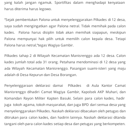
yang kalah jangan ngamuk. Sportifitas dalam menghadapi kenyataan
harus diterima harus legowo.
“Sejak pembentukan Palona untuk menyelenggarakan Pilkades di 12 desa,
saya sudah mengingatkan agar Palona netral. Tidak memihak pada calon
kades. Palona harus disiplin tidak akan memihak siapapun, meskipun
Palona mempunyai hak pilih untuk memilih calon kepala desa. Tetapi
Palona harus netral,”tegas Wagiya Gambir.
Pilkades tahap 2 di Wilayah Kecamatan Manisrenggo ada 12 desa. Calon
kades jumlah total ada 31 orang. Petahana mendominasi di 12 desa yang
ada Wilayah Kecamatan Manisrenggo. Pasangan suami-isteri yang maju
adalah di Desa Kepurun dan Desa Borangan.
Penyelenggaraan deklarasi damai Pilkades di Aula Kantor Camat
Manisrenggo dihadiri Camat Wagiya Gambir, Kapolsek AKP Muhari, dan
Komandan Rayon Militer Kapten Basuki. Selain para calon kades, hadir
juga tokoh agama, tokoh masyarakat, dan juga BPD dari semua desa yang
menyelenggarakan Pilkades. Naskah deklarasi dibacakan oleh petugas dan
ditirukan para calon kades, dan hadirin lainnya. Naskah deklarasi ditanda
tangani oleh para calon kades setiap desa dan petugas yang berkompeten.