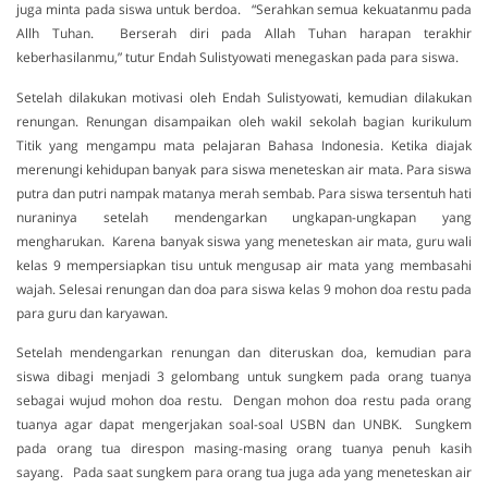
juga minta pada siswa untuk berdoa. “Serahkan semua kekuatanmu pada
Allh Tuhan. Berserah diri pada Allah Tuhan harapan terakhir
keberhasilanmu,” tutur Endah Sulistyowati menegaskan pada para siswa.
Setelah dilakukan motivasi oleh Endah Sulistyowati, kemudian dilakukan
renungan. Renungan disampaikan oleh wakil sekolah bagian kurikulum
Titik yang mengampu mata pelajaran Bahasa Indonesia. Ketika diajak
merenungi kehidupan banyak para siswa meneteskan air mata. Para siswa
putra dan putri nampak matanya merah sembab. Para siswa tersentuh hati
nuraninya setelah mendengarkan ungkapan-ungkapan yang
mengharukan. Karena banyak siswa yang meneteskan air mata, guru wali
kelas 9 mempersiapkan tisu untuk mengusap air mata yang membasahi
wajah. Selesai renungan dan doa para siswa kelas 9 mohon doa restu pada
para guru dan karyawan.
Setelah mendengarkan renungan dan diteruskan doa, kemudian para
siswa dibagi menjadi 3 gelombang untuk sungkem pada orang tuanya
sebagai wujud mohon doa restu. Dengan mohon doa restu pada orang
tuanya agar dapat mengerjakan soal-soal USBN dan UNBK. Sungkem
pada orang tua direspon masing-masing orang tuanya penuh kasih
sayang. Pada saat sungkem para orang tua juga ada yang meneteskan air