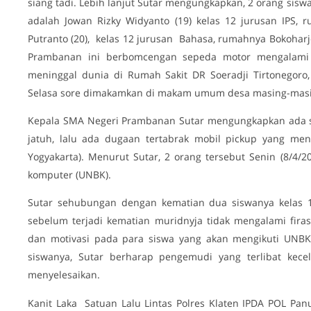
siang tadi. Lebih lanjut Sutar mengungkapkan, 2 orang sisw
adalah Jowan Rizky Widyanto (19) kelas 12 jurusan IPS, 
Putranto (20), kelas 12 jurusan Bahasa, rumahnya Bokohar
Prambanan ini berbomcengan sepeda motor mengalami k
meninggal dunia di Rumah Sakit DR Soeradji Tirtonegoro, 
Selasa sore dimakamkan di makam umum desa masing-masi
Kepala SMA Negeri Prambanan Sutar mengungkapkan ada su
jatuh, lalu ada dugaan tertabrak mobil pickup yang men
Yogyakarta). Menurut Sutar, 2 orang tersebut Senin (8/4/20
komputer (UNBK).
Sutar sehubungan dengan kematian dua siswanya kelas 1
sebelum terjadi kematian muridnyja tidak mengalami fira
dan motivasi pada para siswa yang akan mengikuti UNBK
siswanya, Sutar berharap pengemudi yang terlibat kece
menyelesaikan.
Kanit Laka Satuan Lalu Lintas Polres Klaten IPDA POL Panut