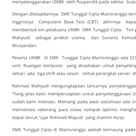
menyelenggarakan UNBK oleh Puspendik pada sekitar bula
Dengan ditetapkannya SMK Tunggal Cipta Manisrenggo te
Inggrisnya Computere Base Test (CBT) akhirnya Kepa
membentuk tim pelaksana UNBK SMK Tunggal Cipta. Tim 
Wahyudi sebagai proktor utama, dan Sunarto. Kemudi
Wuryandari.
Peserta UNBK di SMK Tunggal Cipta Manisrenggo ada 223
unit. Ruangan komputer yang disediakan untuk penyel
sehari ada tiga shift atau seson. Untuk perangkat server d
Rohmad Wahyudi mengungkapkan lancarnya penyelenggara
“Yang jelas kami mempersiapkan untuk penyelenggaraan 
sudah kami motivasi. Memang pada awal sosialisasi ada s
memotivasi sekarang para siswa nampak optimis meng
dapat lancar,”ujar Rohmad Wayudi yang diamini Asrip.
SMK Tunggal Cipta di Manisrenggo adalah bernaung pada 