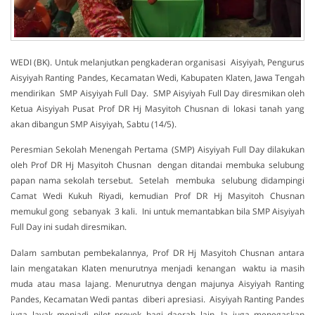
WEDI (BK). Untuk melanjutkan pengkaderan organisasi Aisyiyah, Pengurus
Aisyiyah Ranting Pandes, Kecamatan Wedi, Kabupaten Klaten, Jawa Tengah
mendirikan SMP Aisyiyah Full Day. SMP Aisyiyah Full Day diresmikan oleh
Ketua Aisyiyah Pusat Prof DR Hj Masyitoh Chusnan di lokasi tanah yang
akan dibangun SMP Aisyiyah, Sabtu (14/5).
Peresmian Sekolah Menengah Pertama (SMP) Aisyiyah Full Day dilakukan
oleh Prof DR Hj Masyitoh Chusnan dengan ditandai membuka selubung
papan nama sekolah tersebut. Setelah membuka selubung didampingi
Camat Wedi Kukuh Riyadi, kemudian Prof DR Hj Masyitoh Chusnan
memukul gong sebanyak 3 kali. Ini untuk memantabkan bila SMP Aisyiyah
Full Day ini sudah diresmikan.
Dalam sambutan pembekalannya, Prof DR Hj Masyitoh Chusnan antara
lain mengatakan Klaten menurutnya menjadi kenangan waktu ia masih
muda atau masa lajang. Menurutnya dengan majunya Aisyiyah Ranting
Pandes, Kecamatan Wedi pantas diberi apresiasi. Aisyiyah Ranting Pandes
juga layak menjadi pilot proyek bagi daerah lain. Ia juga menegaskan