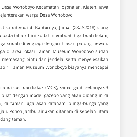
esa Wonoboyo Kecamatan Jogonalan, Klaten, Jawa
sejahterakan warga Desa Wonoboyo.
ika ditemui di Kantornya, Jumat (23/2/2018) siang
ada tahap 1 ini sudah membuat tiga buah kolam,
uga sudah dilengkapi dengan hiasan patung hewan.
ngga di area lokasi Taman Museum Wonoboyo sudah
memasang pintu dan jendela, serta menyelesaikan
ahap 1 Taman Museum Wonoboyo biayanya mencapai
ndi cuci dan kakus (MCK), kamar ganti sebanyak 3
 dibuat dengan model gazebo yang akan dibangun di
k, di taman juga akan ditanami bunga-bunga yang
au. Pohon jambu air akan ditanam di sebelah utara
ndang taman.