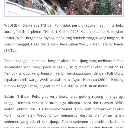
WEDI (BK). Siap siaga TNI dan Polri tidak perlu diragukan lagi. Ini terbukti
kurang lebih 1 pleton TNI dari Kodim 0723 Klaten dibantu Kepolisian
Sektor Wedi bergotong royong mengurug tembok tanggul yang longsor, di
Dukuh Tanggul, Desa Kalitengah, Kecamatan Wedi, Klaten, Jateng, Kamis
(17/12).
Tembok tanggul tersebut longsor akibat Kali Ujung yang melintas di Kota
Kecamatan Wedi banjir pada Minggu (13/12) malam sekitar pukul 22.30.
Tembok tanggul yang longsor yang bersinggungan dengan Kali Ujung
dipahami oleh warga Wedi adalah milik Agus Hananto (26th). Panjang
tembok tanggul yang longsor tersebut kurang lebih 30-an meter.
Selain TNI dan Polri, giat kerja bhakti atau gotong royong mengurug
tanggul tembok secara darurat, juga dibantu para tim relawan BPBD
Klaten antara lain KTB, kelompok Semut Geni, dan masyarakat sekitar
Kota Kecamatan Wedi. Untuk mengurug darurat diambilkan tanah
sedemen yang ada di Kali Ujung. Tanah sedemen dimasukkan kedalam
ribuan sak. Nampak para tentara dan masyarakat sekitar bersatu padu