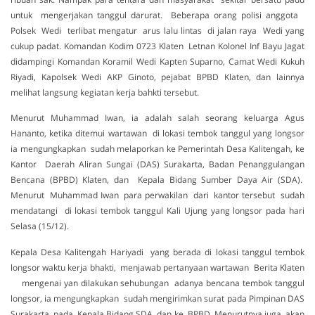
untuk mengerjakan tanggul darurat. Beberapa orang polisi anggota
Polsek Wedi terlibat mengatur arus lalu lintas di jalan raya Wedi yang
cukup padat. Komandan Kodim 0723 Klaten Letnan Kolonel Inf Bayu Jagat
didampingi Komandan Koramil Wedi Kapten Suparno, Camat Wedi Kukuh
Riyadi, Kapolsek Wedi AKP Ginoto, pejabat BPBD Klaten, dan lainnya
melihat langsung kegiatan kerja bahkti tersebut.
Menurut Muhammad Iwan, ia adalah salah seorang keluarga Agus
Hananto, ketika ditemui wartawan di lokasi tembok tanggul yang longsor
ia mengungkapkan sudah melaporkan ke Pemerintah Desa Kalitengah, ke
Kantor Daerah Aliran Sungai (DAS) Surakarta, Badan Penanggulangan
Bencana (BPBD) Klaten, dan Kepala Bidang Sumber Daya Air (SDA).
Menurut Muhammad Iwan para perwakilan dari kantor tersebut sudah
mendatangi di lokasi tembok tanggul Kali Ujung yang longsor pada hari
Selasa (15/12).
Kepala Desa Kalitengah Hariyadi yang berada di lokasi tanggul tembok
longsor waktu kerja bhakti, menjawab pertanyaan wartawan Berita Klaten
mengenai yan dilakukan sehubungan adanya bencana tembok tanggul
longsor, ia mengungkapkan sudah mengirimkan surat pada Pimpinan DAS
Surakarta, pada Kepala Bidang SDA, dan ke BPBD. Menurutnya juga akan