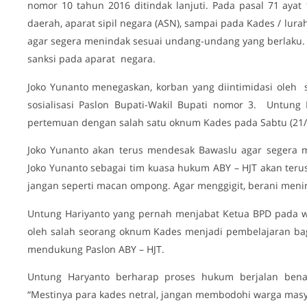
nomor 10 tahun 2016 ditindak lanjuti. Pada pasal 71 aya
daerah, aparat sipil negara (ASN), sampai pada Kades / lur
agar segera menindak sesuai undang-undang yang berlaku.
sanksi pada aparat negara.
Joko Yunanto menegaskan, korban yang diintimidasi oleh sa
sosialisasi Paslon Bupati-Wakil Bupati nomor 3. Untung 
pertemuan dengan salah satu oknum Kades pada Sabtu (21/
Joko Yunanto akan terus mendesak Bawaslu agar segera m
Joko Yunanto sebagai tim kuasa hukum ABY – HJT akan ter
jangan seperti macan ompong. Agar menggigit, berani meni
Untung Hariyanto yang pernah menjabat Ketua BPD pada w
oleh salah seorang oknum Kades menjadi pembelajaran bag
mendukung Paslon ABY – HJT.
Untung Haryanto berharap proses hukum berjalan benar
“Mestinya para kades netral, jangan membodohi warga masy