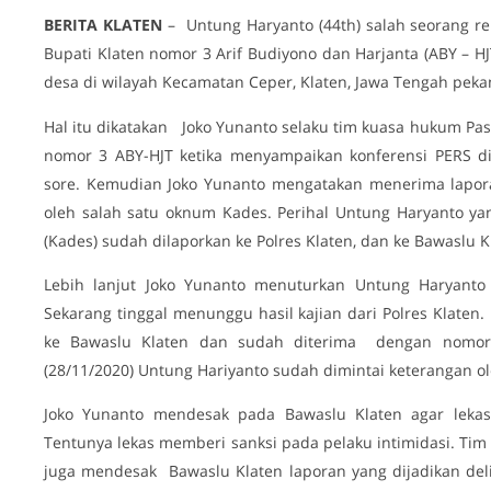
BERITA
KLATEN
– Untung Haryanto (44th) salah seorang r
Bupati Klaten nomor 3 Arif Budiyono dan Harjanta (ABY – H
desa di wilayah Kecamatan Ceper, Klaten, Jawa Tengah pekan
Hal itu dikatakan Joko Yunanto selaku tim kuasa hukum Pas
nomor 3 ABY-HJT ketika menyampaikan konferensi PERS di
sore. Kemudian Joko Yunanto mengatakan menerima lapora
oleh salah satu oknum Kades. Perihal Untung Haryanto ya
(Kades) sudah dilaporkan ke Polres Klaten, dan ke Bawaslu K
Lebih lanjut Joko Yunanto menuturkan Untung Haryanto 
Sekarang tinggal menunggu hasil kajian dari Polres Klate
ke Bawaslu Klaten dan sudah diterima dengan nomor 
(28/11/2020) Untung Hariyanto sudah dimintai keterangan o
Joko Yunanto mendesak pada Bawaslu Klaten agar lekas 
Tentunya lekas memberi sanksi pada pelaku intimidasi. Tim
juga mendesak Bawaslu Klaten laporan yang dijadikan del