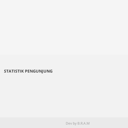
STATISTIK PENGUNJUNG
Dev by B.R.A.M