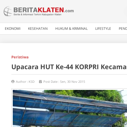
EKONOMI
KESEHATAN
HUKUM & KRIMINAL
LIFESTYLE
PEND
Peristiwa
Upacara HUT Ke-44 KORPRI Kecam
Author :
KSD
Post Date :
Sen, 30 Nov 2015