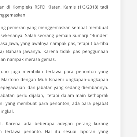
n di Kompleks RSPD Klaten, Kamis (1/3/2018) tadi
enggemaskan.
orang pemeran yang menggemaskan sempat membuat
 sekenanya. Salah seorang pemain Sumarji “Bunder”
a Jawa, yang awalnya nampak pas, tetapi tiba-tiba
a) Bahasa Jawanya. Karena tidak pas penggunaan
 dan nampak merasa gemas.
rtono juga membikin tertawa para penonton yang
i Martono dengan Muh Isnaeni ungkapan-ungkapan
t kepegawaian dan jabatan yang sedang diembannya.
abatan perlu dijalan, tetapi dalam main kethoprak
 Ini yang membuat para penonton, ada para pejabat
ingkal.
al. Karena ada beberapa adegan perang kurang
 tertawa penonto. Hal itu sesuai laporan yang