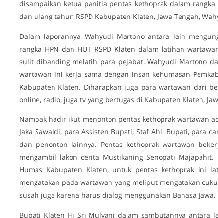
disampaikan ketua panitia pentas kethoprak dalam rangka 
dan ulang tahun RSPD Kabupaten Klaten, Jawa Tengah, Wah
Dalam laporannya Wahyudi Martono antara lain mengun
rangka HPN dan HUT RSPD Klaten dalam latihan wartawan 
sulit dibanding melatih para pejabat. Wahyudi Martono d
wartawan ini kerja sama dengan insan kehumasan Pemkab 
Kabupaten Klaten. Diharapkan juga para wartawan dari be
online, radio, juga tv yang bertugas di Kabupaten Klaten, Ja
Nampak hadir ikut menonton pentas kethoprak wartawan adal
Jaka Sawaldi, para Assisten Bupati, Staf Ahli Bupati, para 
dan penonton lainnya. Pentas kethoprak wartawan bek
mengambil lakon cerita Mustikaning Senopati Majapahi
Humas Kabupaten Klaten, untuk pentas kethoprak ini lat
mengatakan pada wartawan yang meliput mengatakan cukup
susah juga karena harus dialog menggunakan Bahasa Jawa.
Bupati Klaten Hj Sri Mulyani dalam sambutannya antara 