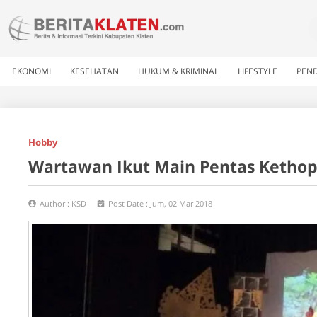
EKONOMI
KESEHATAN
HUKUM & KRIMINAL
LIFESTYLE
PEND
Hobby
Wartawan Ikut Main Pentas Keth
Author :
KSD
Post Date :
Jum, 02 Mar 2018